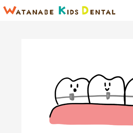
内
容
を
ス
キ
ッ
プ