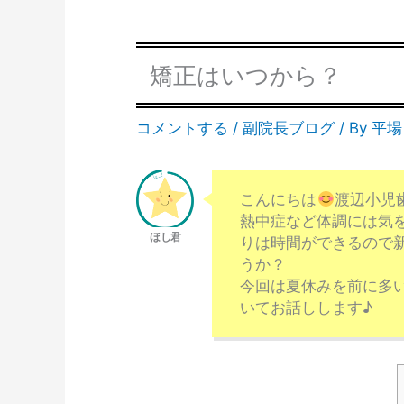
矯正はいつから？
コメントする
/
副院長ブログ
/ By
平場
こんにちは
渡辺小児
熱中症など体調には気
りは時間ができるので
うか？
今回は夏休みを前に多
いてお話しします♪