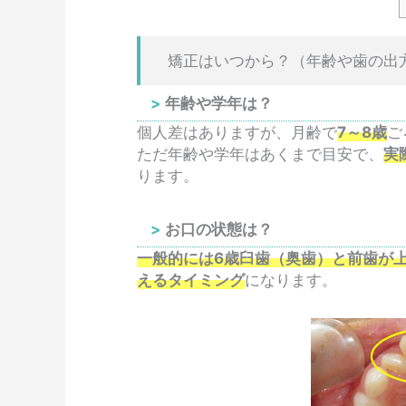
矯正はいつから？（年齢や歯の出
年齢や学年は？
個人差はありますが、月齢で
7～8歳
ご
ただ年齢や学年はあくまで目安で、
実
ります。
お口の状態は？
一般的には6歳臼歯（奥歯）と前歯が
えるタイミング
になります。