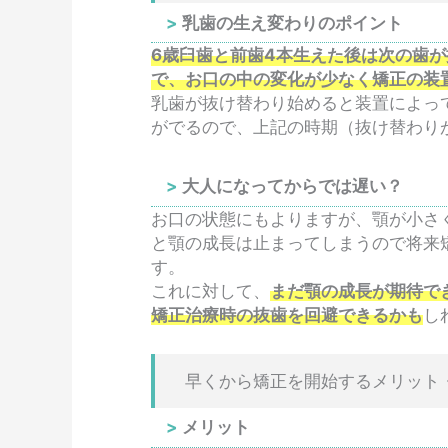
乳歯の生え変わりのポイント
6歳臼歯と前歯4本生えた後は次の歯
で、お口の中の変化が少なく矯正の装
乳歯が抜け替わり始めると装置によっ
がでるので、上記の時期（抜け替わり
大人になってからでは遅い？
お口の状態にもよりますが、顎が小さ
と顎の成長は止まってしまうので将来
す。
これに対して、
まだ顎の成長が期待で
矯正治療時の抜歯を回避できるかも
し
早くから矯正を開始するメリット
メリット