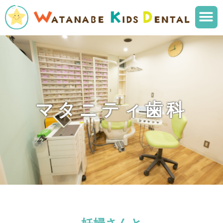
メ
ニ
ュ
ー
マタニティ歯科