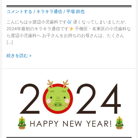
コメントする
/
キラキラ通信
/
平場 鉄也
こんにちは☺渡辺小児歯科です
遅くなってしまいましたが、
2024年最初のキラキラ通信です
千種区・名東区の小児歯科な
ら渡辺小児歯科へ お子さんをお持ちのお母さんは、たくさん
[…]
続きを読む »
新
年
の
ご
挨
拶