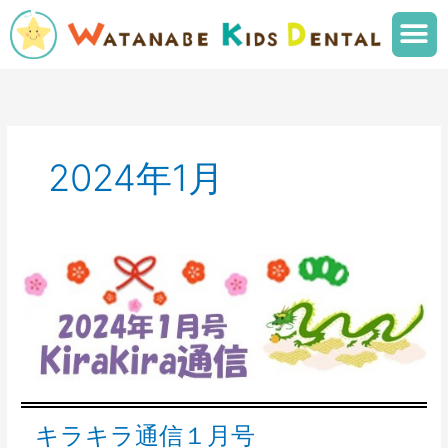
内
メ
容
ニ
を
ュ
ス
ー
キ
ッ
プ
2024年1月
キ
ラ
キ
ラ
通
信
１
月
キラキラ通信１月号
号