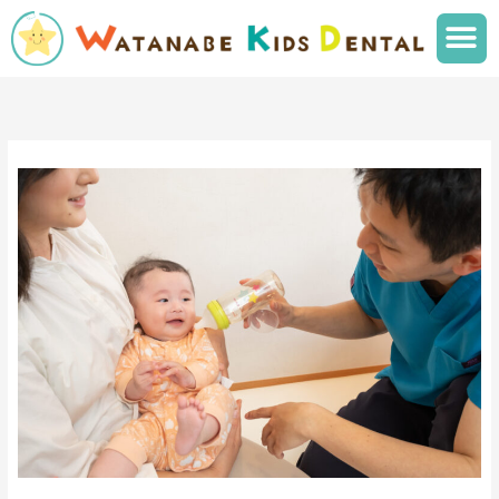
内
メ
容
ニ
を
ュ
ス
ー
キ
ッ
プ