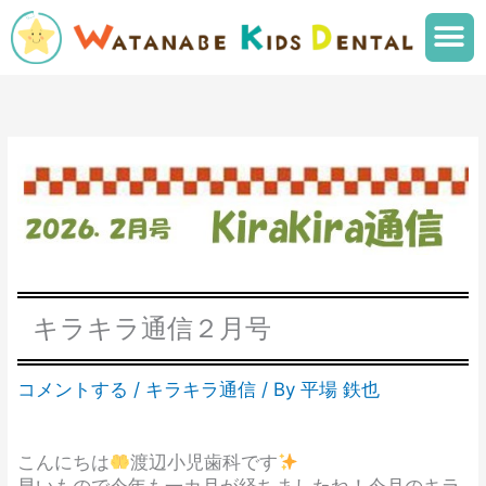
内
メ
容
ニ
を
ュ
ス
ー
キ
ッ
プ
キラキラ通信２月号
コメントする
/
キラキラ通信
/ By
平場 鉄也
こんにちは
渡辺小児歯科です
早いもので今年も一カ月が経ちましたね！今月のキラ