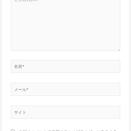
こ
に
入
力…
名
前
*
メ
ー
ル
*
サ
イ
ト