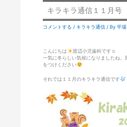
キラキラ通信１１月号
コメントする
/
キラキラ通信
/ By
平場
こんにちは
渡辺小児歯科です☺
一気に冬らしい気候になりましたね。
をつけください
それでは１１月のキラキラ通信です