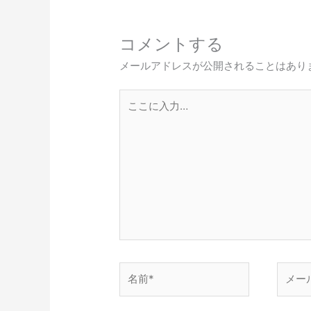
コメントする
メールアドレスが公開されることはあり
こ
こ
に
入
力…
名
メ
前
ー
*
ル