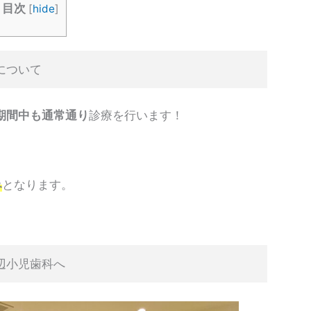
目次
[
hide
]
について
期間中も通常通り
診療を行います！
み
となります。
辺小児歯科へ