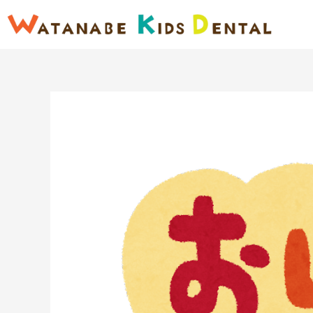
内
容
を
ス
キ
ッ
プ