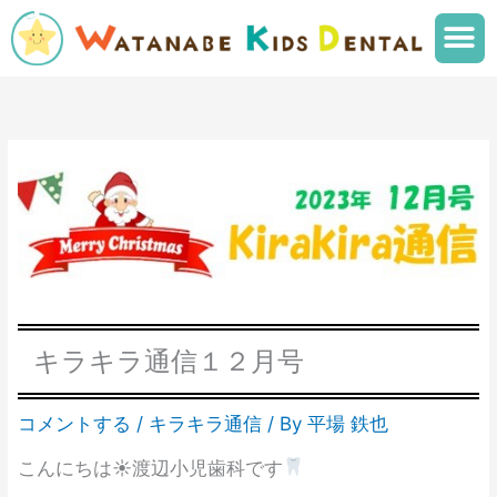
内
メ
容
ニ
を
ュ
ス
ー
キ
ッ
プ
キラキラ通信１２月号
コメントする
/
キラキラ通信
/ By
平場 鉄也
こんにちは☀渡辺小児歯科です