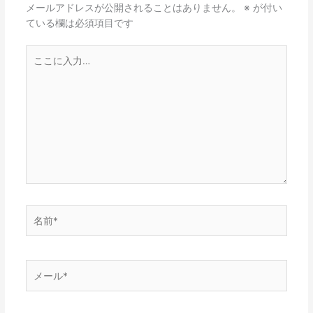
メールアドレスが公開されることはありません。
※
が付い
ている欄は必須項目です
こ
こ
に
入
力…
名
前
*
メ
ー
ル