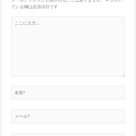
メールアドレスが公開されることはありません。
※
が付い
ている欄は必須項目です
こ
こ
に
入
力…
名
前
*
メ
ー
ル
*