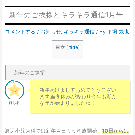
新年のご挨拶とキラキラ通信1月号
コメントする
/
お知らせ
,
キラキラ通信
/ By
平場 鉄也
目次
[
hide
]
新年のご挨拶
新年あけましておめでとうござい
ます
冬休みが終わり今年も新た
な年が始まりましたね！
渡辺小児歯科では新年４日より診療開始、
10日からは