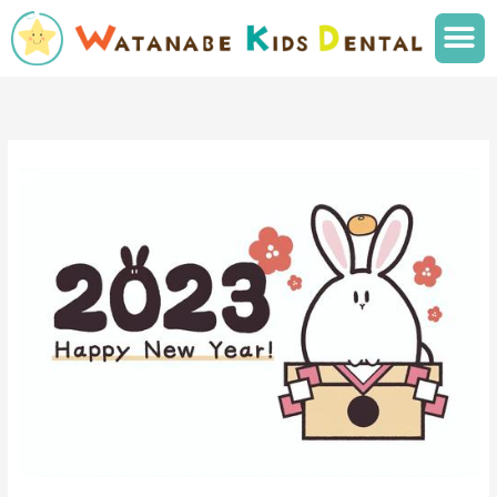
内
メ
容
ニ
を
ュ
ス
ー
キ
ッ
プ