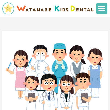
内
メ
容
ニ
を
ュ
ス
ー
キ
ッ
プ