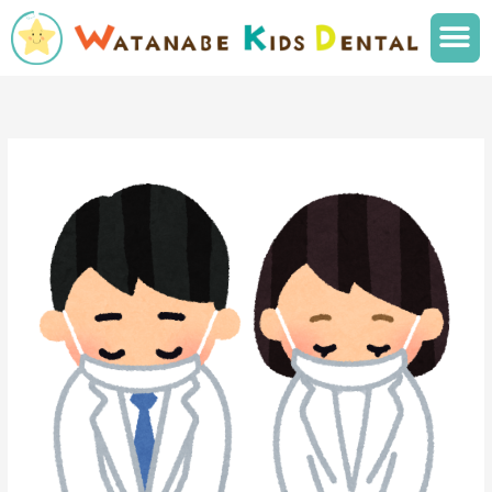
内
メ
容
ニ
を
ュ
ス
ー
キ
ッ
プ