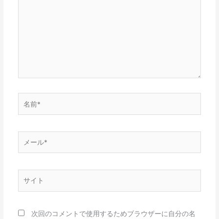
に
入
力…
名
前
*
メ
ー
ル
*
サ
イ
ト
次回のコメントで使用するためブラウザーに自分の名