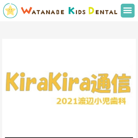
内
メ
容
ニ
を
ュ
ス
ー
キ
ッ
プ