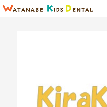
内
容
を
ス
キ
ッ
プ