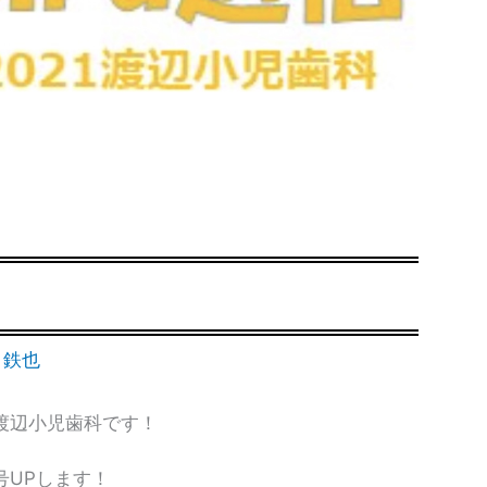
 鉄也
渡辺小児歯科です！
号UPします！