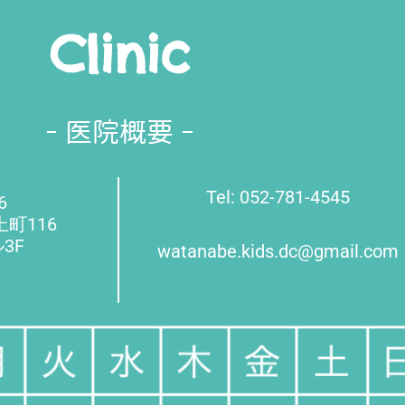
Clinic
医院概要
Tel: 052-781-4545
6
上町116
3F
watanabe.kids.dc@gmail.com