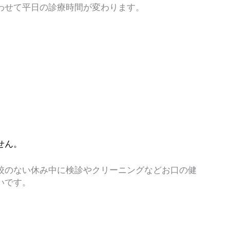
わせて平日の診療時間が変わります。
３０
００
せん。
校のない休み中に検診やクリーニングなどお口の健
いです。