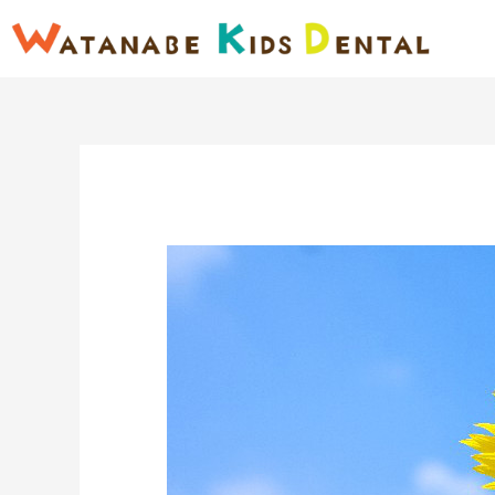
内
容
を
ス
キ
ッ
プ